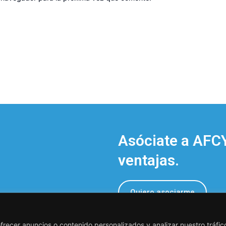
Asóciate a AFCY
ventajas.
Quiero asociarme
recer anuncios o contenido personalizados y analizar nuestro tráfico.