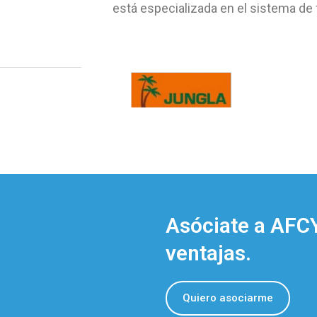
está especializada en el sistema de
Asóciate a AFCY
ventajas.
Quiero asociarme