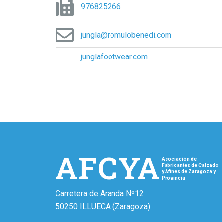
976825266
jungla@romulobenedi.com
junglafootwear.com
AFCYA
Asociación de
Fabricantes de Calzado
y Afines de Zaragoza y
Provincia
Carretera de Aranda Nº12
50250 ILLUECA (Zaragoza)