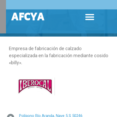
Ir
AFCYA
Menú
al
contenido
Empresa de fabricación de calzado
especializada en la fabricación mediante cosido
«billy».
Polígono Río Aranda, Nave 5 S 50246