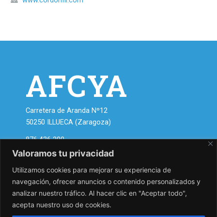
AFCYA
Carretera de Aranda Nº12
50250 ILLUECA (Zaragoza)
876 436 200.
asociacion@zapatosdearagon.com
Valoramos tu privacidad
info@zapatosdearagon.com
Utilizamos cookies para mejorar su experiencia de
navegación, ofrecer anuncios o contenido personalizados y
Asóciate a AFCYA y disfruta
analizar nuestro tráfico. Al hacer clic en "Aceptar todo",
de nuestras ventajas.
acepta nuestro uso de cookies.