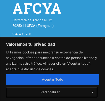
AFCYA
Carretera de Aranda Nº12
50250 ILLUECA (Zaragoza)
876 436 200.
asociacion@zapatosdearagon.com
Valoramos tu privacidad
info@zapatosdearagon.com
Utilizamos cookies para mejorar su experiencia de
Asóciate a AFCYA y disfruta
navegación, ofrecer anuncios o contenido personalizados y
de nuestras ventajas.
analizar nuestro tráfico. Al hacer clic en "Aceptar todo",
acepta nuestro uso de cookies.
Quiero asociarme
Aceptar Todo
Personalizar
Política De Privacidad